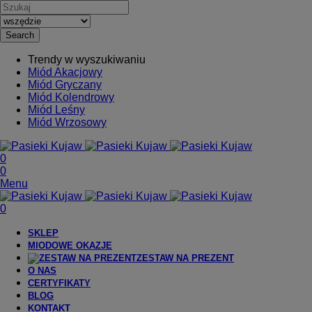
Search
Trendy w wyszukiwaniu
Miód Akacjowy
Miód Gryczany
Miód Kolendrowy
Miód Leśny
Miód Wrzosowy
0
0
Menu
0
SKLEP
MIODOWE OKAZJE
ZESTAW NA PREZENT
O NAS
CERTYFIKATY
BLOG
KONTAKT