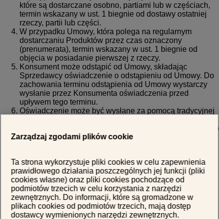
które są dostarczane osobno, partiami lub w częściach,
termin wskazany w ust. 1 biegnie od dostawy ostatniej
rzeczy, partii lub części.
W przypadku Umowy, która polega na regularnym
dostarczaniu Produktów przez czas oznaczony
(prenumerata), termin wskazany w ust. 1 biegnie od
objęcia w posiadanie pierwszej z rzeczy.
Konsument może odstąpić od Umowy, składając
Sprzedawcy oświadczenie o odstąpieniu od Umowy. Do
zachowania terminu odstąpienia od Umowy wystarczy
wysłanie przez Konsumenta oświadczenia przed
upływem tego terminu.
Oświadczenie może być wysłane za pomocą tradycyjnej
poczty, faxem bądź drogą elektroniczną poprzez
przesłanie oświadczenia na adres e-mail Sprzedawcy lub
Zarządzaj zgodami plików cookie
przez złożenie oświadczenia na stronie internetowej
Sprzedawcy – dane kontaktowe Sprzedawcy zostały
określone w § 3. Oświadczenie można złożyć również na
Ta strona wykorzystuje pliki cookies w celu zapewnienia
formularzu, którego wzór stanowi załącznik nr 1 do
prawidłowego działania poszczególnych jej funkcji (pliki
niniejszego Regulaminu oraz załącznik do ustawy z dnia
cookies własne) oraz pliki cookies pochodzące od
30 maja 2014 roku o prawach konsumenta, jednak nie
podmiotów trzecich w celu korzystania z narzędzi
jest to obowiązkowe.
zewnętrznych. Do informacji, które są gromadzone w
W przypadku przesłania oświadczenia przez
plikach cookies od podmiotów trzecich, mają dostęp
Konsumenta drogą elektroniczną, Sprzedawca
dostawcy wymienionych narzędzi zewnętrznych.
niezwłocznie prześle Konsumentowi na podany przez