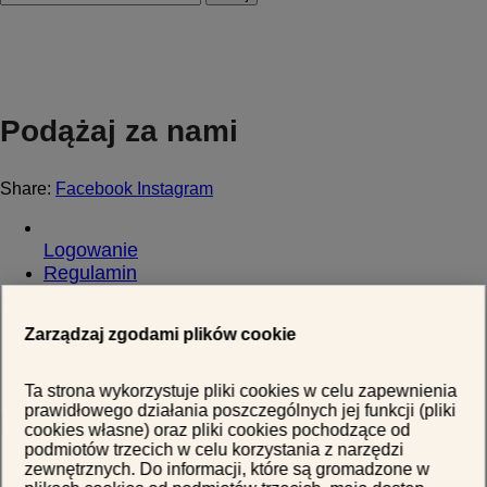
Podążaj za nami
Share:
Facebook
Instagram
Logowanie
Regulamin
Polityka Prywatności
FAQ
Zarządzaj zgodami plików cookie
Zwroty
Certyfikaty
Ta strona wykorzystuje pliki cookies w celu zapewnienia
prawidłowego działania poszczególnych jej funkcji (pliki
Nasze miody:
cookies własne) oraz pliki cookies pochodzące od
podmiotów trzecich w celu korzystania z narzędzi
zewnętrznych. Do informacji, które są gromadzone w
Miód Gryczany