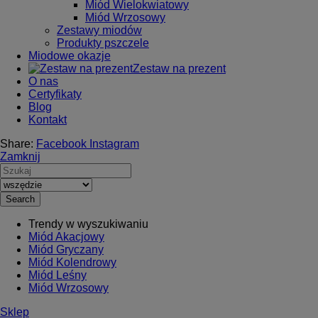
Miód Wielokwiatowy
Miód Wrzosowy
Zestawy miodów
Produkty pszczele
Miodowe okazje
Zestaw na prezent
O nas
Certyfikaty
Blog
Kontakt
Share:
Facebook
Instagram
Zamknij
Search
Trendy w wyszukiwaniu
Miód Akacjowy
Miód Gryczany
Miód Kolendrowy
Miód Leśny
Miód Wrzosowy
Sklep