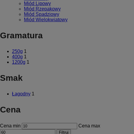
Miód Lipowy
Miód Rzepakowy
Miód Spadziowy
Miód Wielokwiatowy
Gramatura
250g
1
400g
1
1200g
1
Smak
Łagodny
1
Cena
Cena min
Cena max
Filtruj