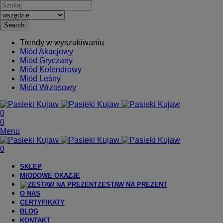
Search
Trendy w wyszukiwaniu
Miód Akacjowy
Miód Gryczany
Miód Kolendrowy
Miód Leśny
Miód Wrzosowy
0
0
Menu
0
SKLEP
MIODOWE OKAZJE
ZESTAW NA PREZENT
O NAS
CERTYFIKATY
BLOG
KONTAKT