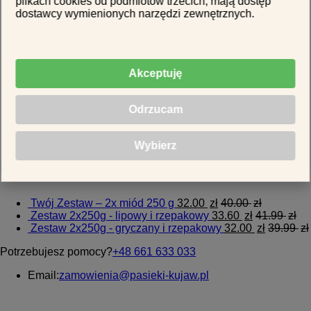
plikach cookies od podmiotów trzecich, mają dostęp
Miód Akacjowy
dostawcy wymienionych narzędzi zewnętrznych.
Miód Faceliowy
Miód Kolendrowy
Miód Rzepakowy
Miód Spadziowy
Akceptuję
Miód Słonecznikowy
Miód Wrzosowy
Odrzucam
Zestawy miodów
Zestawy na prezent
Wybierz
Mogą Cię zainteresować:
Twój Zestaw – 2x miód 250 g
32.00
zł
40.00
zł
Zestaw 2x250g - lipowy i rzepakowy
33.60
zł
41.99
zł
Zestaw 2x250g - gryczany i rzepakowy
32.00
zł
39.99
zł
Potrzebujesz pomocy?
+48 661 633 033
Email:
zamowienia@pasieki-kujaw.pl